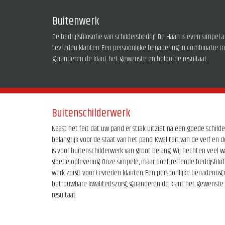
Buitenwerk
De bedrijfsfilosofie van schildersbedrijf De Haan is even simpel 
tevreden klanten. Een persoonlijke benadering in combinatie m
garanderen de klant het gewenste en beloofde resultaat.
Buitenschilderwerk
Naast het feit dat uw pand er strak uitziet na een goede schilde
belangrijk voor de staat van het pand. Kwaliteit van de verf e
is voor buitenschilderwerk van groot belang. Wij hechten veel 
goede oplevering. Onze simpele, maar doeltreffende bedrijsfilof
werk zorgt voor tevreden klanten. Een persoonlijke benadering
betrouwbare kwaliteitszorg, garanderen de klant het gewenste
resultaat.